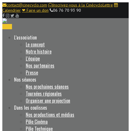
contact@cinecyclo.com
Inscrivez-vous à la CinécycloLettre
Calendrier
❤ Faire un don
06 76 70 93 90
Menu
L’association
Le concept
Notre histoire
L’équipe
Nos partenaires
Presse
Nos séances
Nos prochaines séances
Tournées régionales
Organiser une projection
Dans les coulisses
Nos productions et médias
Pôle Cinéma
Pôle Technique